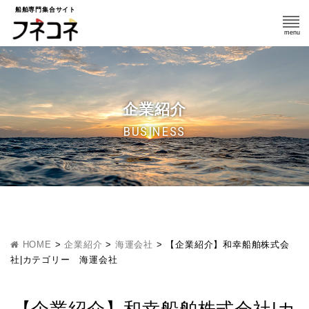
船舶専門集合サイト
企業紹介
BUSINESS
HOME
>
企業紹介
>
海運会社
>
【企業紹介】和幸船舶株式会
社|カテゴリー 海運会社