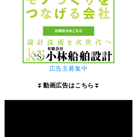
広告主募集中
⏬
動画広告はこちら
⏬