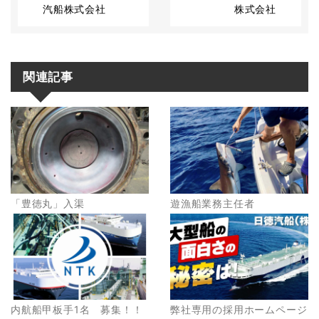
汽船株式会社
株式会社
関連記事
「豊徳丸」入渠
遊漁船業務主任者
内航船甲板手1名 募集！！
弊社専用の採用ホームページ