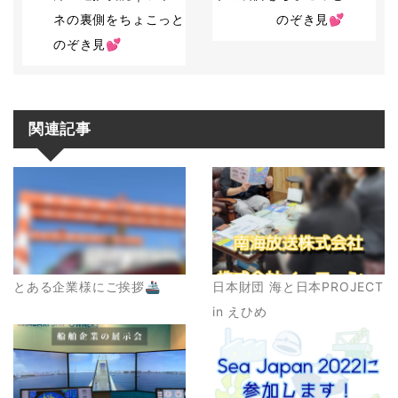
ネの裏側をちょこっと
のぞき見💕
のぞき見💕
関連記事
とある企業様にご挨拶🚢
日本財団 海と日本PROJECT
in えひめ