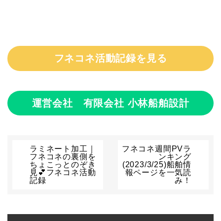
フネコネ活動記録を見る
運営会社 有限会社 小林船舶設計
ラミネート加工｜
フネコネ週間PVラ
フネコネの裏側を
ンキング
ちょこっとのぞき
(2023/3/25)船舶情
見💕フネコネ活動
報ページを一気読
記録
み！