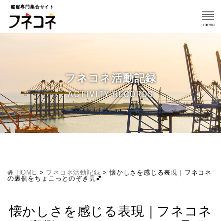
船舶専門集合サイト
フネコネ活動記録
ACTIVITY RECORDS
HOME
>
フネコネ活動記録
>
懐かしさを感じる表現｜フネコネ
の裏側をちょこっとのぞき見💕
懐かしさを感じる表現｜フネコネ