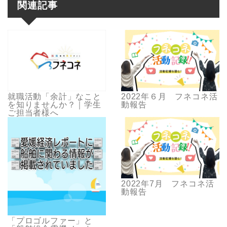
関連記事
就職活動「余計」なこと
2022年６月 フネコネ活
を知りませんか？｜学生
動報告
ご担当者様へ
2022年7月 フネコネ活
動報告
「プロゴルファー」と