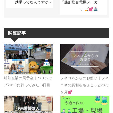
効果ってなんですか？
「船舶総合電機メーカ
ー」🏒💕🚢
関連記事
船舶企業の展示会｜バリシッ
フネコネからのお便り｜フネ
プ2023に行ってみた 3日目
コネの裏側をちょこっとのぞ
き見💕