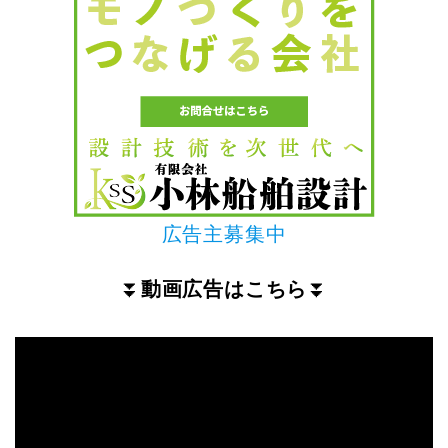
広告主募集中
⏬
動画広告はこちら
⏬