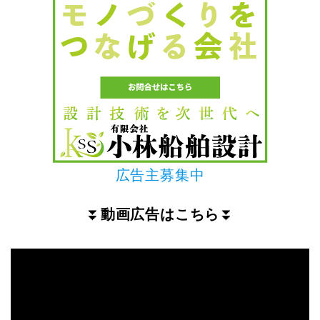
広告主募集中
⏬
動画広告はこちら
⏬