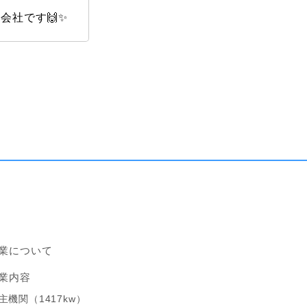
会社です🙌✨
業について
業内容
主機関（1417kw）