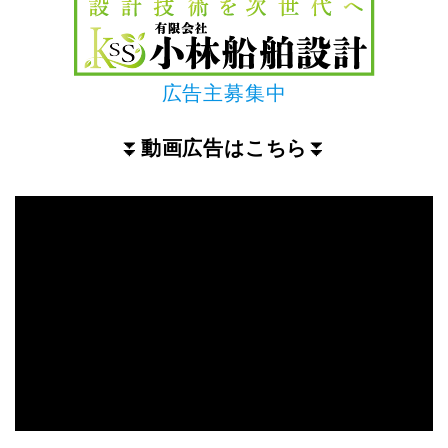
広告主募集中
⏬
動画広告はこちら
⏬