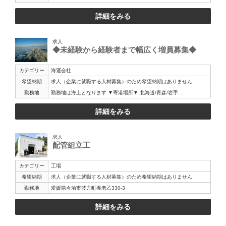
詳細をみる
求人
◆未経験から経験者まで幅広く増員募集◆
カテゴリー
海運会社
希望納期
求人（企業に就職する人材募集）のため希望納期はありません
勤務地
勤務地は海上となります ▼寄港場所▼ 北海道/青森/岩手…
詳細をみる
求人
配管組立工
カテゴリー
工場
希望納期
求人（企業に就職する人材募集）のため希望納期はありません
勤務地
愛媛県今治市波方町養老乙330-3
詳細をみる