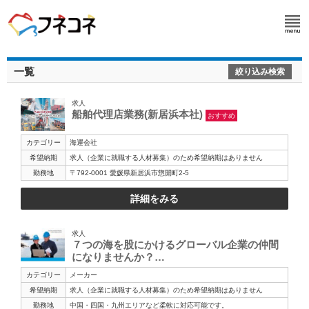
一覧
絞り込み検索
求人
船舶代理店業務(新居浜本社)
おすすめ
カテゴリー
海運会社
希望納期
求人（企業に就職する人材募集）のため希望納期はありません
勤務地
〒792-0001 愛媛県新居浜市惣開町2-5
詳細をみる
求人
７つの海を股にかけるグローバル企業の仲間
になりませんか？…
カテゴリー
メーカー
希望納期
求人（企業に就職する人材募集）のため希望納期はありません
勤務地
中国・四国・九州エリアなど柔軟に対応可能です。