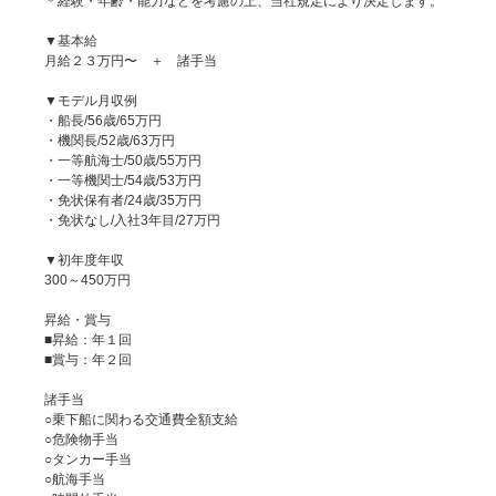
＊経験・年齢・能力などを考慮の上、当社規定により決定します。
▼基本給
月給２３万円〜 ＋ 諸手当
▼モデル月収例
・船長/56歳/65万円
・機関長/52歳/63万円
・一等航海士/50歳/55万円
・一等機関士/54歳/53万円
・免状保有者/24歳/35万円
・免状なし/入社3年目/27万円
▼初年度年収
300～450万円
昇給・賞与
■昇給：年１回
■賞与：年２回
諸手当
○乗下船に関わる交通費全額支給
○危険物手当
○タンカー手当
○航海手当