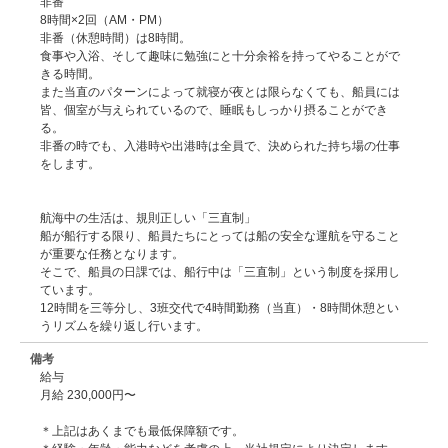
非番
8時間×2回（AM・PM）
非番（休憩時間）は8時間。
食事や入浴、そして趣味に勉強にと十分余裕を持ってやることがで
きる時間。
また当直のパターンによって就寝が夜とは限らなくても、船員には
皆、個室が与えられているので、睡眠もしっかり摂ることができ
る。
非番の時でも、入港時や出港時は全員で、決められた持ち場の仕事
をします。
航海中の生活は、規則正しい「三直制」
船が船行する限り、船員たちにとっては船の安全な運航を守ること
が重要な任務となります。
そこで、船員の日課では、船行中は「三直制」という制度を採用し
ています。
12時間を三等分し、3班交代で4時間勤務（当直）・8時間休憩とい
うリズムを繰り返し行います。
備考
給与
月給 230,000円〜
＊上記はあくまでも最低保障額です。