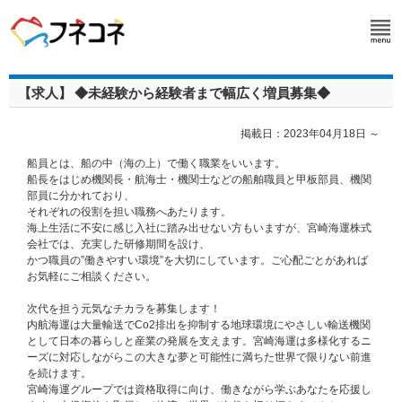
【求人】
◆未経験から経験者まで幅広く増員募集◆
掲載日：2023年04月18日 ～
船員とは、船の中（海の上）で働く職業をいいます。
船長をはじめ機関長・航海士・機関士などの船舶職員と甲板部員、機関
部員に分かれており、
それぞれの役割を担い職務へあたります。
海上生活に不安に感じ入社に踏み出せない方もいますが、宮崎海運株式
会社では、充実した研修期間を設け、
かつ職員の”働きやすい環境”を大切にしています。ご心配ごとがあれば
お気軽にご相談ください。
次代を担う元気なチカラを募集します！
内航海運は大量輸送でCo2排出を抑制する地球環境にやさしい輸送機関
として日本の暮らしと産業の発展を支えます。宮崎海運は多様化するニ
ーズに対応しながらこの大きな夢と可能性に満ちた世界で限りない前進
を続けます。
宮崎海運グループでは資格取得に向け、働きながら学ぶあなたを応援し