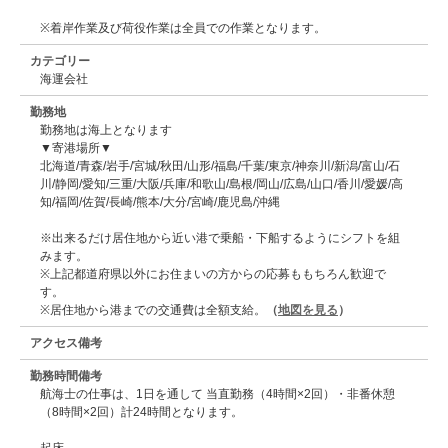
※着岸作業及び荷役作業は全員での作業となります。
カテゴリー
海運会社
勤務地
勤務地は海上となります
▼寄港場所▼
北海道/青森/岩手/宮城/秋田/山形/福島/千葉/東京/神奈川/新潟/富山/石
川/静岡/愛知/三重/大阪/兵庫/和歌山/島根/岡山/広島/山口/香川/愛媛/高
知/福岡/佐賀/長崎/熊本/大分/宮崎/鹿児島/沖縄
※出来るだけ居住地から近い港で乗船・下船するようにシフトを組
みます。
※上記都道府県以外にお住まいの方からの応募ももちろん歓迎で
す。
※居住地から港までの交通費は全額支給。
（
地図を見る
）
アクセス備考
勤務時間備考
航海士の仕事は、1日を通して 当直勤務（4時間×2回）・非番休憩
（8時間×2回）計24時間となります。
起床