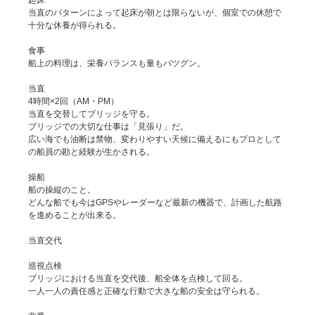
当直のパターンによって起床が朝とは限らないが、個室での休憩で
十分な休養が得られる。
食事
船上の料理は、栄養バランスも量もバツグン。
当直
4時間×2回（AM・PM）
当直を交替してブリッジを守る。
ブリッジでの大切な仕事は「見張り」だ。
広い海でも油断は禁物、変わりやすい天候に備えるにもプロとして
の船員の勘と経験が生かされる。
操船
船の操縦のこと。
どんな船でも今はGPSやレーダーなど最新の機器で、計画した航路
を進めることが出来る。
当直交代
巡視点検
ブリッジにおける当直を交代後、船全体を点検して回る。
一人一人の責任感と正確な行動で大きな船の安全は守られる。