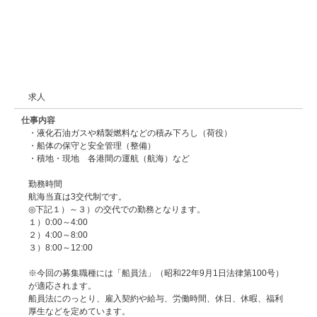
求人
仕事内容
・液化石油ガスや精製燃料などの積み下ろし（荷役）
・船体の保守と安全管理（整備）
・積地・現地 各港間の運航（航海）など
勤務時間
航海当直は3交代制です。
◎下記１）～３）の交代での勤務となります。
１）0:00～4:00
２）4:00～8:00
３）8:00～12:00
※今回の募集職種には「船員法」（昭和22年9月1日法律第100号）
が適応されます。
船員法にのっとり、雇入契約や給与、労働時間、休日、休暇、福利
厚生などを定めています。