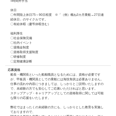
○時間外手当
休日
〇年間陸上休日75～90日程度 ※「（例）概ね3カ月乗船→27日連
続休日」のサイクルです。
〇有給休暇（慶弔休暇含む）
福利厚生
〇社会保険完備
〇社内イベント
〇退職金制度
〇資格取得支援制度
〇研修制度
〇定期健康診断
応募資格
船長・機関長といった船舶職員となるためには、資格が必要です
が、甲板員・機関員としての乗船には海技免状は必要ありません。
仕事の流れや内容につきましては、しっかりとご説明いたしますの
で、未経験の方でも安心してご応募いただければと思います。
ステップアップ・キャリアアップとしての資格取得に関しては可能
な限りの応援をいたします。
弊社ではまったくの未経験の方にも、しっかりとした教育を実施し
ておりますので、