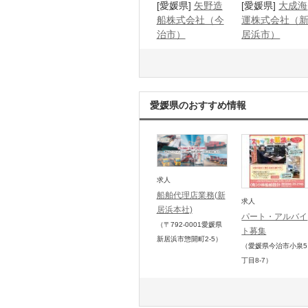
[愛媛県]
矢野造
[愛媛県]
大成海
船株式会社（今
運株式会社（
治市）
居浜市）
愛媛県のおすすめ情報
求人
船舶代理店業務(新
求人
居浜本社)
パート・アルバイ
（〒792-0001
愛媛県
ト募集
新居浜市惣開町2-5
）
（愛媛県今治市小泉5
丁目8-7）