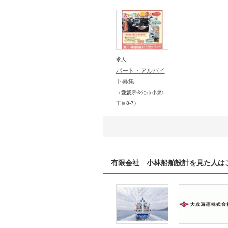
求人
パート・アルバイ
ト募集
（愛媛県今治市小泉5
丁目8-7）
有限会社 小林船舶設計を見た人は