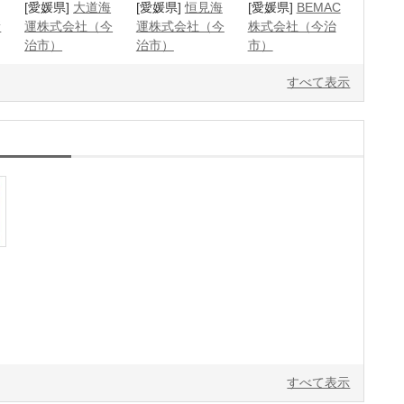
[愛媛県]
大道海
[愛媛県]
恒見海
[愛媛県]
BEMAC
新
運株式会社（今
運株式会社（今
株式会社（今治
治市）
治市）
市）
すべて表示
すべて表示