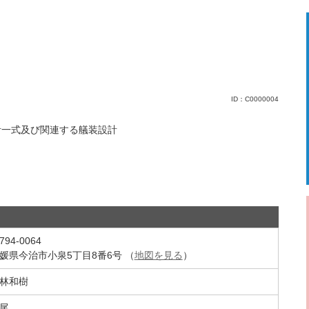
ID：C0000004
計一式及び関連する艤装設計
794-0064
媛県今治市小泉5丁目8番6号
（
地図を見る
）
林和樹
尾