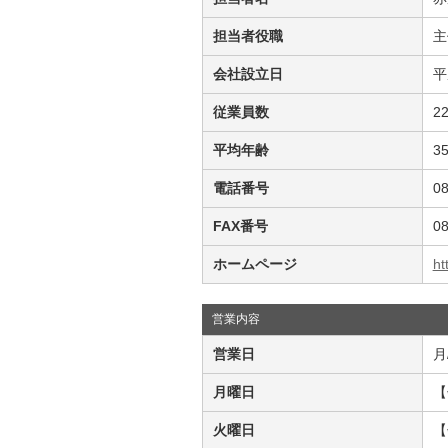
担当者役職
主
会社設立日
平
従業員数
2
平均年齢
3
電話番号
08
FAX番号
08
ホームページ
ht
営業内容
営業日
月
月曜日
【
火曜日
【