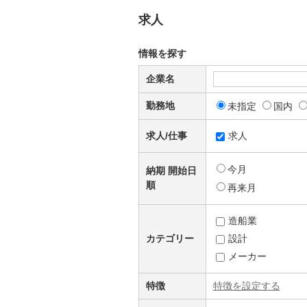
求人
情報を探す
企業名
勤務地
未指定
国内
求人/仕事
求人
今月
納期 開始日
順
再来月
造船業
カテゴリー
設計
メーカー
特徴
特徴を設定する