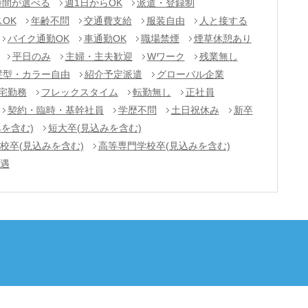
時間が選べる
週1日からOK
派遣・登録制
OK
年齢不問
交通費支給
服装自由
人と接する
バイク通勤OK
車通勤OK
職場禁煙
煙草休憩あり
平日のみ
主婦・主夫歓迎
Wワーク
残業無し
髪型・カラー自由
紹介予定派遣
グローバル企業
宅勤務
フレックスタイム
転勤無し
正社員
契約・臨時・基幹社員
学歴不問
土日祝休み
新卒
を含む)
短大卒(見込みを含む)
校卒(見込みを含む)
高等専門学校卒(見込みを含む)
遇