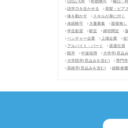
日払いOK
即勤務可
曜日・
語学力を生かせる
茶髪・ピアス
体を動かす
スキルが身に付く
未経験可
大量募集
面接無し
学生歓迎
駅近
締切間近
ベンチャー企業
上場企業
在
アルバイト・パート
派遣社員
既卒
中途採用
大学卒(見込み
大学院卒(見込みを含む)
専門学
高校卒(見込みを含む)
経験者優