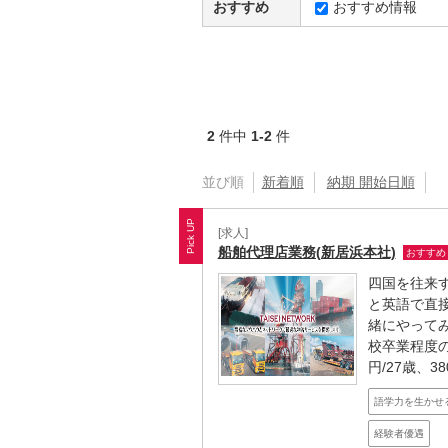
おすすめ
おすすめ情報
2
件中
1-2
件
並び順
新着順
納期 開始日順
[求人]
船舶代理店業務(新居浜本社)
おすすめ
四国を往来
と英語で直
緒にやって
校卒業程度の
円/27歳、380
語学力を生かせ
経験者優遇