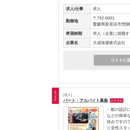
求人/仕事
求人
〒792-0001
勤務地
愛媛県新居浜市惣開町
希望納期
求人（企業に就職す
企業名
大成海運株式会社
リストに
[求人]
パート・アルバイト募集
おすすめ
・船の設計
などの簡単
休みですので
☆女性スタ