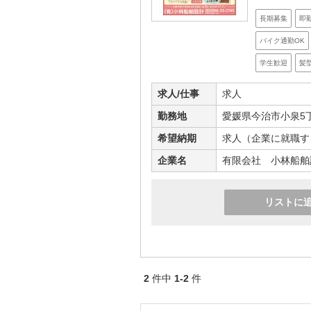
長期募集
即
バイク通勤OK
学生歓迎
髪
求人/仕事
求人
勤務地
愛媛県今治市小泉5丁
希望納期
求人（企業に就職す
企業名
有限会社 小林船舶
リストに
2
件中
1-2
件