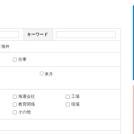
キーワード
海外
仕事
来月
海運会社
工場
教育関係
現場
その他