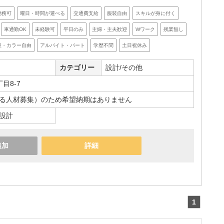
勤務可
曜日・時間が選べる
交通費支給
服装自由
スキルが身に付く
車通勤OK
未経験可
平日のみ
主婦・主夫歓迎
Wワーク
残業無し
型・カラー自由
アルバイト・パート
学歴不問
土日祝休み
カテゴリー
設計/その他
目8-7
る人材募集）のため希望納期はありません
設計
追加
詳細
1