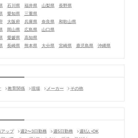
県
石川県
福井県
山梨県
長野県
県
愛知県
三重県
府
大阪府
兵庫県
奈良県
和歌山県
県
岡山県
広島県
山口県
県
愛媛県
高知県
県
長崎県
熊本県
大分県
宮崎県
鹿児島県
沖縄県
計
教育関係
現場
メーカー
その他
与アップ
週2〜3日勤務
週5日勤務
週払いOK