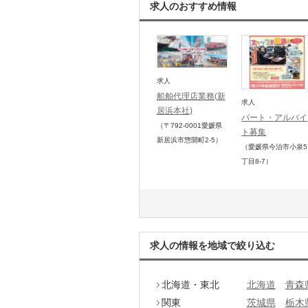
求人のおすすめ情報
求人
船舶代理店業務(新
求人
居浜本社)
パート・アルバイ
（〒792-0001
愛媛県
ト募集
新居浜市惣開町2-5
）
（愛媛県今治市小泉5
丁目8-7）
求人の情報を地域で絞り込む
北海道・東北
北海道
青森
関東
茨城県
栃木