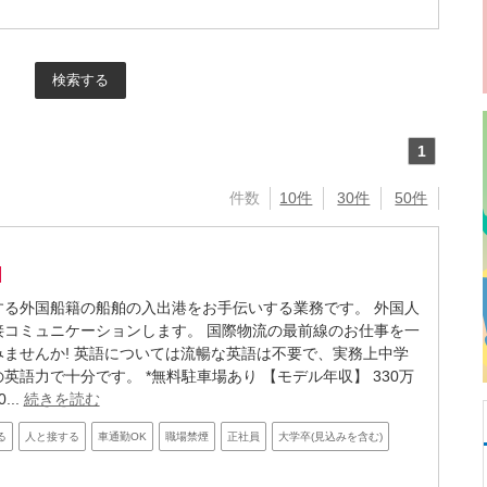
1
件数
10件
30件
50件
する外国船籍の船舶の入出港をお手伝いする業務です。 外国人
接コミュニケーションします。 国際物流の最前線のお仕事を一
みませんか! 英語については流暢な英語は不要で、実務上中学
英語力で十分です。 *無料駐車場あり 【モデル年収】 330万
...
続きを読む
る
人と接する
車通勤OK
職場禁煙
正社員
大学卒(見込みを含む)