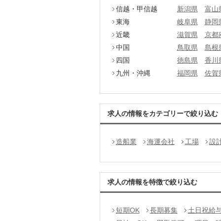
信越・甲信越
新潟県
富山
東海
岐阜県
静岡
近畿
滋賀県
京都
中国
鳥取県
島根
四国
徳島県
香川
九州・沖縄
福岡県
佐賀
求人の情報をカテゴリーで絞り込む
造船業
海運会社
工場
設
求人の情報を特徴で絞り込む
短期OK
長期募集
土日祝給