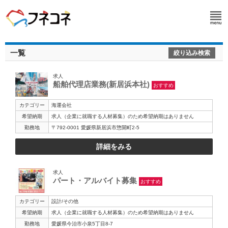
一覧
絞り込み検索
求人
船舶代理店業務(新居浜本社)
おすすめ
カテゴリー
海運会社
希望納期
求人（企業に就職する人材募集）のため希望納期はありません
勤務地
〒792-0001 愛媛県新居浜市惣開町2-5
詳細をみる
求人
パート・アルバイト募集
おすすめ
カテゴリー
設計/その他
希望納期
求人（企業に就職する人材募集）のため希望納期はありません
勤務地
愛媛県今治市小泉5丁目8-7