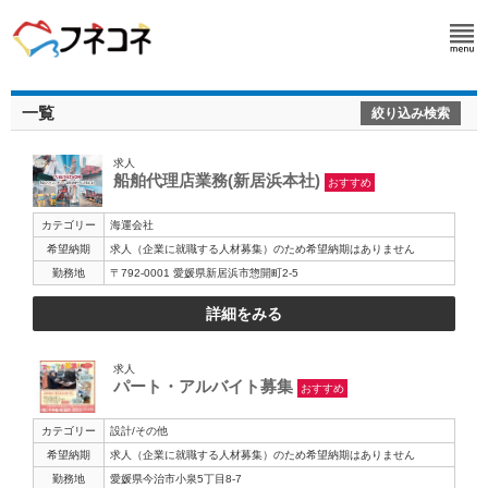
一覧
絞り込み検索
求人
船舶代理店業務(新居浜本社)
おすすめ
カテゴリー
海運会社
希望納期
求人（企業に就職する人材募集）のため希望納期はありません
勤務地
〒792-0001 愛媛県新居浜市惣開町2-5
詳細をみる
求人
パート・アルバイト募集
おすすめ
カテゴリー
設計/その他
希望納期
求人（企業に就職する人材募集）のため希望納期はありません
勤務地
愛媛県今治市小泉5丁目8-7