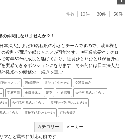
1
件数
10件
30件
50件
業の仲間になりませんか？！
：日本法人はまだ10名程度の小さなチームですので、裁量権も
分の役割が間近で感じることが可能です。 ■事業成長性：グロ
ルで毎年30%の成長と遂げており、社員ひとりひとりが自身の
プを実感できるポジションになります。将来的には日本法人だ
外拠点への勤務の...
続きを読む
日祝給与アップ
週5日勤務
語学力を生かせる
交通費支給
ム
学歴不問
土日祝休み
既卒
中途採用
大学卒(見込みを含む)
含む)
大学院卒(見込みを含む)
専門学校卒(見込みを含む)
見込みを含む)
高校卒(見込みを含む)
経験者優遇
カテゴリー
メーカー
リアなど柔軟に対応可能です。