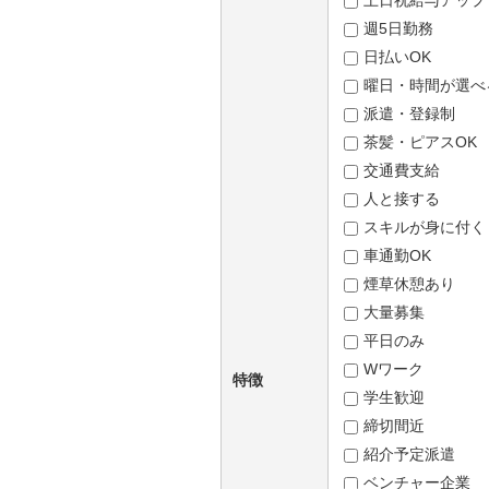
土日祝給与アップ
週5日勤務
日払いOK
曜日・時間が選べ
派遣・登録制
茶髪・ピアスOK
交通費支給
人と接する
スキルが身に付く
車通勤OK
煙草休憩あり
大量募集
平日のみ
Wワーク
特徴
学生歓迎
締切間近
紹介予定派遣
ベンチャー企業