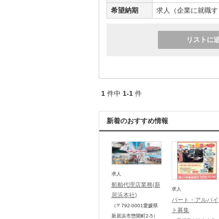
希望納期
求人（企業に就職す
リストに
1
件中
1-1
件
新着のおすすめ情報
求人
船舶代理店業務(新
求人
居浜本社)
パート・アルバイ
（〒792-0001
愛媛県
ト募集
新居浜市惣開町2-5
）