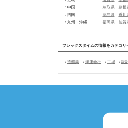
中国
鳥取県
島根
四国
徳島県
香川
九州・沖縄
福岡県
佐賀
フレックスタイムの情報をカテゴリ
造船業
海運会社
工場
設