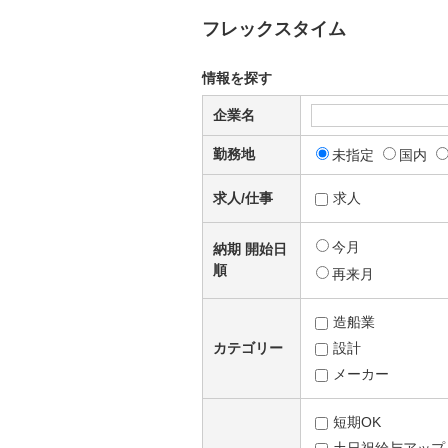
フレックスタイム
情報を探す
企業名
勤務地
未指定
国内
求人/仕事
求人
今月
納期 開始日
順
再来月
造船業
カテゴリー
設計
メーカー
短期OK