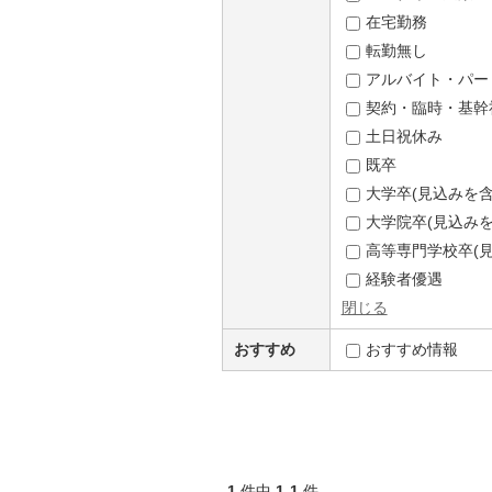
在宅勤務
転勤無し
アルバイト・パー
契約・臨時・基幹
土日祝休み
既卒
大学卒(見込みを含
大学院卒(見込みを
高等専門学校卒(見
経験者優遇
閉じる
おすすめ
おすすめ情報
1
件中
1-1
件