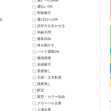
週2〜3日勤務
週払いOK
即勤務可
る
週1日からOK
語学力を生かせる
年齢不問
服装自由
体を動かす
バイク通勤OK
職場禁煙
未経験可
面接無し
主婦・主夫歓迎
残業無し
駅近
髪型・カラー自由
グローバル企業
上場企業