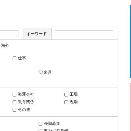
キーワード
海外
仕事
来月
海運会社
工場
教育関係
現場
その他
長期募集