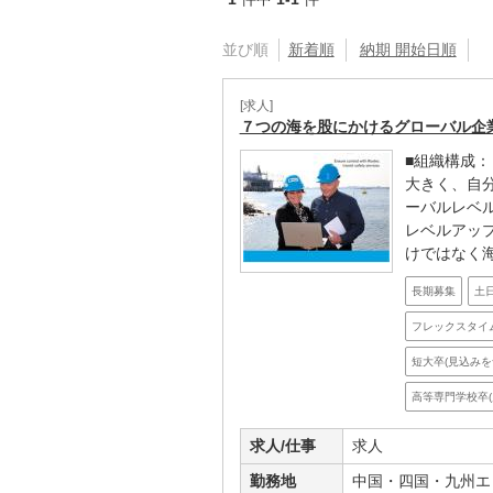
並び順
新着順
納期 開始日順
[求人]
７つの海を股にかけるグローバル企
■組織構成
大きく、自
ーバルレベ
レベルアッ
けではなく海
長期募集
土
フレックスタイ
短大卒(見込みを
高等専門学校卒(
求人/仕事
求人
勤務地
中国・四国・九州エ