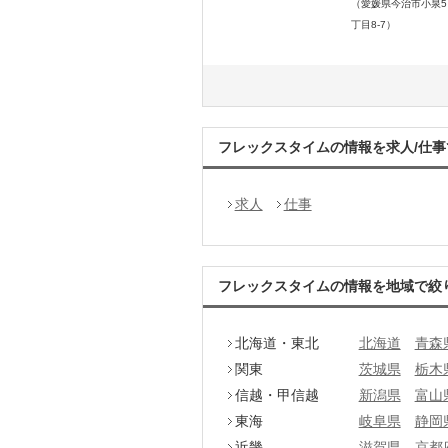
（愛媛県今治市小泉5
丁目8-7）
フレックスタイムの情報を求人/仕事
求人
仕事
フレックスタイムの情報を地域で絞
北海道・東北
北海道
青森
関東
茨城県
栃木
信越・甲信越
新潟県
富山
東海
岐阜県
静岡
近畿
滋賀県
京都