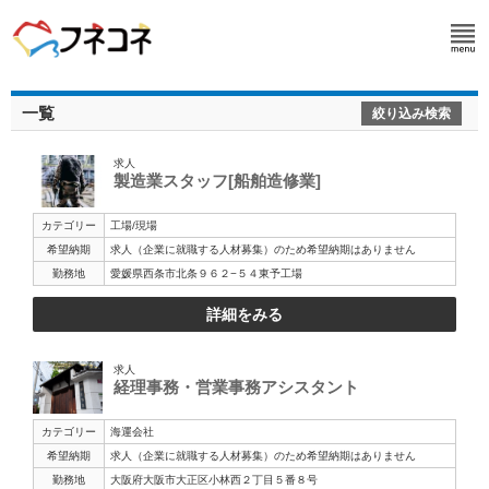
一覧
絞り込み検索
求人
製造業スタッフ[船舶造修業]
カテゴリー
工場/現場
希望納期
求人（企業に就職する人材募集）のため希望納期はありません
勤務地
愛媛県西条市北条９６２−５４東予工場
詳細をみる
求人
経理事務・営業事務アシスタント
カテゴリー
海運会社
希望納期
求人（企業に就職する人材募集）のため希望納期はありません
勤務地
大阪府大阪市大正区小林西２丁目５番８号