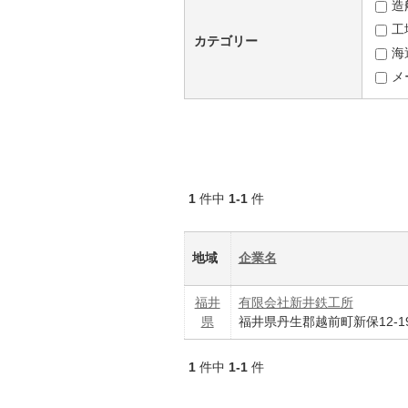
造
工
カテゴリー
海
メ
1
件中
1-1
件
地域
企業名
福井
有限会社新井鉄工所
県
福井県丹生郡越前町新保12‐1
1
件中
1-1
件