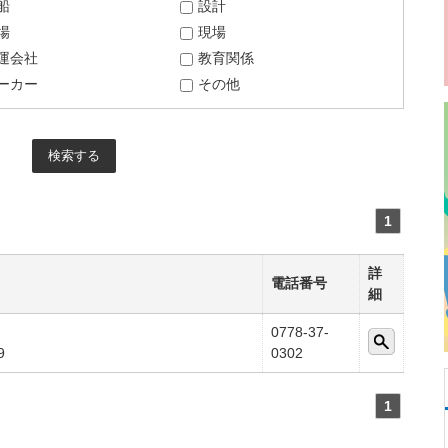
船
設計
場
現場
運会社
教育関係
ーカー
その他
1
詳
電話番号
細
0778-37-
9
0302
1