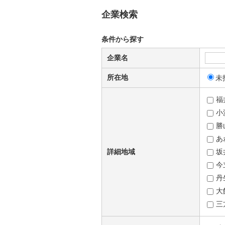
企業検索
条件から探す
企業名
所在地
未
福
小
勝
あ
詳細地域
坂
今
丹
大
三