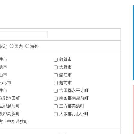
指定
国内
海外
井市
敦賀市
浜市
大野市
山市
鯖江市
わら市
越前市
井市
吉田郡永平寺町
立郡池田町
南条郡南越前町
生郡越前町
三方郡美浜町
飯郡高浜町
大飯郡おおい町
方上中郡若狭町