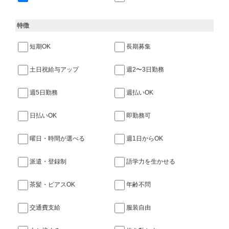
特徴
短期OK
長期募集
土日祝給与アップ
週2〜3日勤務
週5日勤務
週払いOK
日払いOK
即勤務可
曜日・時間が選べる
週1日からOK
派遣・登録制
語学力を生かせる
茶髪・ピアスOK
年齢不問
交通費支給
服装自由