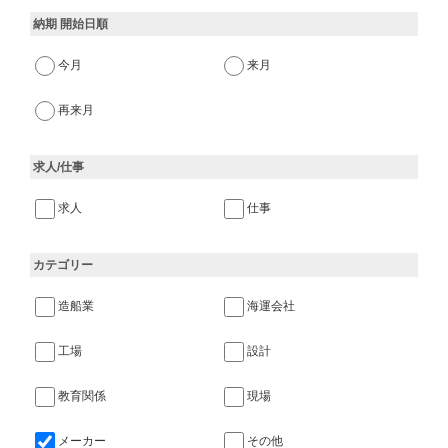
納期 開始日順
今月
来月
再来月
求人/仕事
求人
仕事
カテゴリー
造船業
海運会社
工場
設計
教育関係
現場
メーカー
その他