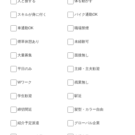
人と接する
体を動かす
スキルが身に付く
バイク通勤OK
車通勤OK
職場禁煙
煙草休憩あり
未経験可
大量募集
面接無し
平日のみ
主婦・主夫歓迎
Wワーク
残業無し
学生歓迎
駅近
締切間近
髪型・カラー自由
紹介予定派遣
グローバル企業