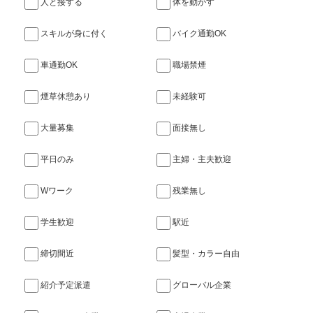
人と接する
体を動かす
スキルが身に付く
バイク通勤OK
車通勤OK
職場禁煙
煙草休憩あり
未経験可
大量募集
面接無し
平日のみ
主婦・主夫歓迎
Wワーク
残業無し
学生歓迎
駅近
締切間近
髪型・カラー自由
紹介予定派遣
グローバル企業