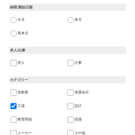
納期 開始日順
今月
来月
再来月
求人/仕事
求人
仕事
カテゴリー
造船業
海運会社
工場
設計
教育関係
現場
メーカー
その他