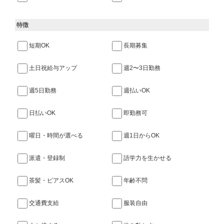
特徴
短期OK
長期募集
土日祝給与アップ
週2〜3日勤務
週5日勤務
週払いOK
日払いOK
即勤務可
曜日・時間が選べる
週1日からOK
派遣・登録制
語学力を生かせる
茶髪・ピアスOK
年齢不問
交通費支給
服装自由