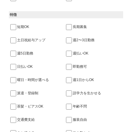
特徴
短期OK
長期募集
土日祝給与アップ
週2〜3日勤務
週5日勤務
週払いOK
日払いOK
即勤務可
曜日・時間が選べる
週1日からOK
派遣・登録制
語学力を生かせる
茶髪・ピアスOK
年齢不問
交通費支給
服装自由