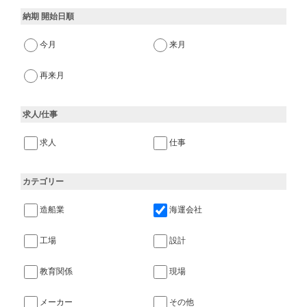
納期 開始日順
今月
来月
再来月
求人/仕事
求人
仕事
カテゴリー
造船業
海運会社
工場
設計
教育関係
現場
メーカー
その他