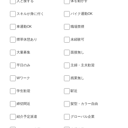
人と接する
体を動かす
スキルが身に付く
バイク通勤OK
車通勤OK
職場禁煙
煙草休憩あり
未経験可
大量募集
面接無し
平日のみ
主婦・主夫歓迎
Wワーク
残業無し
学生歓迎
駅近
締切間近
髪型・カラー自由
紹介予定派遣
グローバル企業