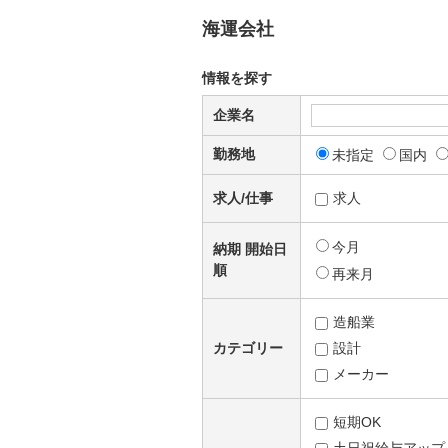
海運会社
情報を探す
企業名
勤務地
未指定
国内
求人/仕事
求人
今月
納期 開始日
順
再来月
造船業
カテゴリー
設計
メーカー
短期OK