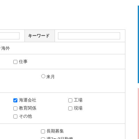
キーワード
海外
仕事
来月
海運会社
工場
教育関係
現場
その他
長期募集