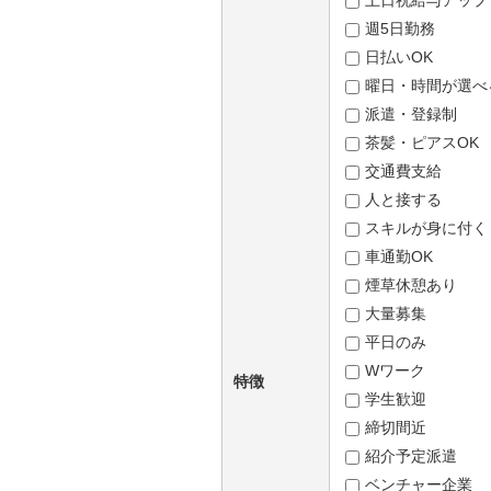
土日祝給与アップ
週5日勤務
日払いOK
曜日・時間が選べ
派遣・登録制
茶髪・ピアスOK
交通費支給
人と接する
スキルが身に付く
車通勤OK
煙草休憩あり
大量募集
平日のみ
Wワーク
特徴
学生歓迎
締切間近
紹介予定派遣
ベンチャー企業