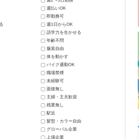
週2〜3日勤務
週払いOK
即勤務可
る
週1日からOK
語学力を生かせる
年齢不問
服装自由
体を動かす
バイク通勤OK
職場禁煙
未経験可
面接無し
主婦・主夫歓迎
残業無し
駅近
髪型・カラー自由
グローバル企業
上場企業