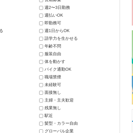
週2〜3日勤務
週払いOK
即勤務可
る
週1日からOK
語学力を生かせる
年齢不問
服装自由
体を動かす
バイク通勤OK
職場禁煙
未経験可
面接無し
主婦・主夫歓迎
残業無し
駅近
髪型・カラー自由
グローバル企業