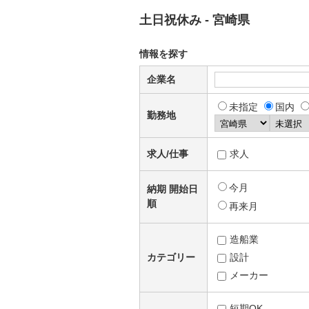
土日祝休み - 宮崎県
情報を探す
企業名
未指定
国内
勤務地
求人/仕事
求人
今月
納期 開始日
順
再来月
造船業
カテゴリー
設計
メーカー
短期OK