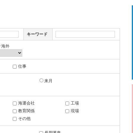
キーワード
海外
仕事
来月
海運会社
工場
教育関係
現場
その他
長期募集