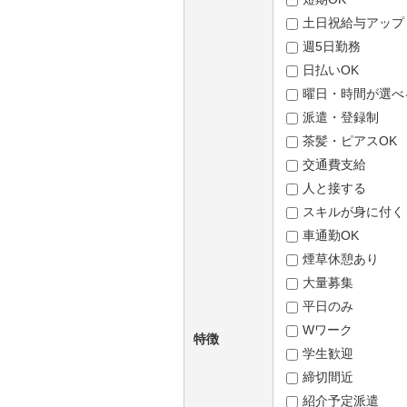
土日祝給与アップ
週5日勤務
日払いOK
曜日・時間が選べ
派遣・登録制
茶髪・ピアスOK
交通費支給
人と接する
スキルが身に付く
車通勤OK
煙草休憩あり
大量募集
平日のみ
Wワーク
特徴
学生歓迎
締切間近
紹介予定派遣