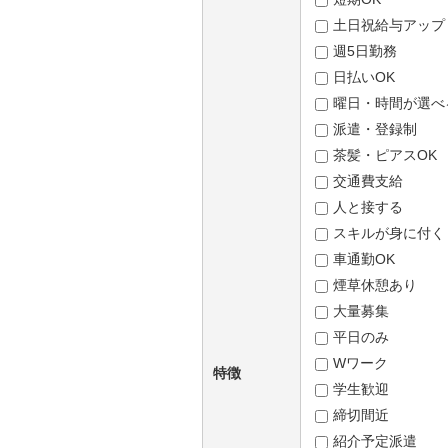
土日祝給与アップ
週5日勤務
日払いOK
曜日・時間が選べ
派遣・登録制
茶髪・ピアスOK
交通費支給
人と接する
スキルが身に付く
車通勤OK
煙草休憩あり
大量募集
平日のみ
Wワーク
特徴
学生歓迎
締切間近
紹介予定派遣