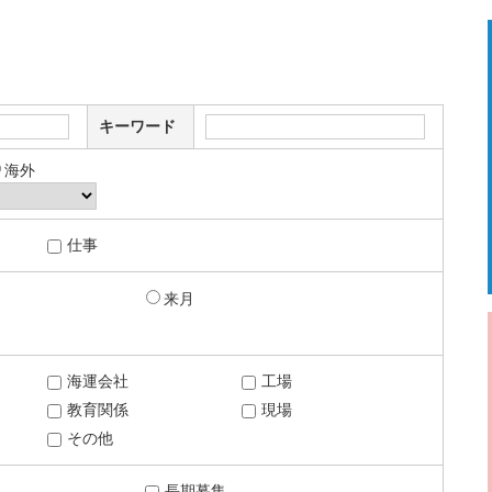
キーワード
海外
仕事
来月
海運会社
工場
教育関係
現場
その他
長期募集