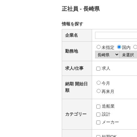
正社員 - 長崎県
情報を探す
企業名
未指定
国内
勤務地
求人/仕事
求人
今月
納期 開始日
順
再来月
造船業
カテゴリー
設計
メーカー
短期OK