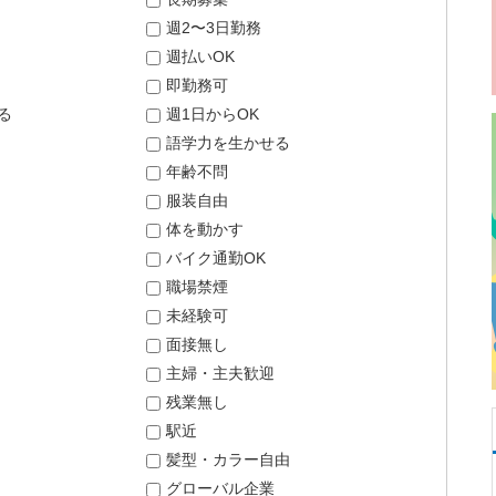
週2〜3日勤務
週払いOK
即勤務可
る
週1日からOK
語学力を生かせる
年齢不問
服装自由
体を動かす
バイク通勤OK
職場禁煙
未経験可
面接無し
主婦・主夫歓迎
残業無し
駅近
髪型・カラー自由
グローバル企業