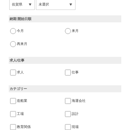
納期 開始日順
今月
来月
再来月
求人/仕事
求人
仕事
カテゴリー
造船業
海運会社
工場
設計
教育関係
現場