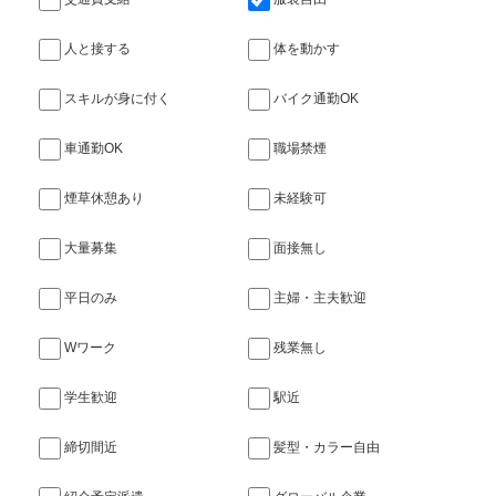
人と接する
体を動かす
スキルが身に付く
バイク通勤OK
車通勤OK
職場禁煙
煙草休憩あり
未経験可
大量募集
面接無し
平日のみ
主婦・主夫歓迎
Wワーク
残業無し
学生歓迎
駅近
締切間近
髪型・カラー自由