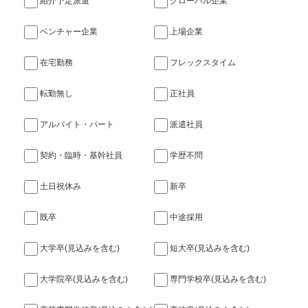
紹介予定派遣
グローバル企業
ベンチャー企業
上場企業
在宅勤務
フレックスタイム
転勤無し
正社員
アルバイト・パート
派遣社員
契約・臨時・基幹社員
学歴不問
土日祝休み
新卒
既卒
中途採用
大学卒(見込みを含む)
短大卒(見込みを含む)
大学院卒(見込みを含む)
専門学校卒(見込みを含む)