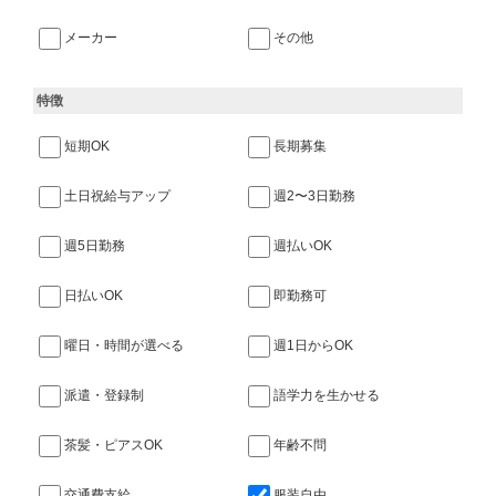
メーカー
その他
特徴
短期OK
長期募集
土日祝給与アップ
週2〜3日勤務
週5日勤務
週払いOK
日払いOK
即勤務可
曜日・時間が選べる
週1日からOK
派遣・登録制
語学力を生かせる
茶髪・ピアスOK
年齢不問
交通費支給
服装自由