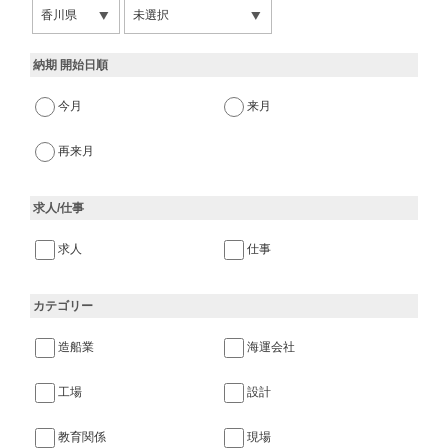
納期 開始日順
今月
来月
再来月
求人/仕事
求人
仕事
カテゴリー
造船業
海運会社
工場
設計
教育関係
現場