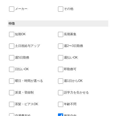
メーカー
その他
特徴
短期OK
長期募集
土日祝給与アップ
週2〜3日勤務
週5日勤務
週払いOK
日払いOK
即勤務可
曜日・時間が選べる
週1日からOK
派遣・登録制
語学力を生かせる
茶髪・ピアスOK
年齢不問
交通費支給
服装自由