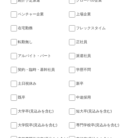
紹介予定派遣
グローバル企業
ベンチャー企業
上場企業
在宅勤務
フレックスタイム
転勤無し
正社員
アルバイト・パート
派遣社員
契約・臨時・基幹社員
学歴不問
土日祝休み
新卒
既卒
中途採用
大学卒(見込みを含む)
短大卒(見込みを含む)
大学院卒(見込みを含む)
専門学校卒(見込みを含む)