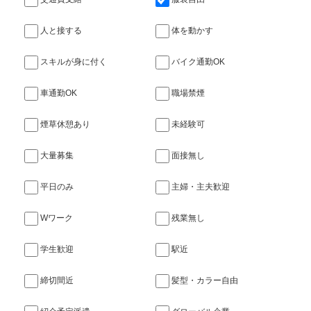
人と接する
体を動かす
スキルが身に付く
バイク通勤OK
車通勤OK
職場禁煙
煙草休憩あり
未経験可
大量募集
面接無し
平日のみ
主婦・主夫歓迎
Wワーク
残業無し
学生歓迎
駅近
締切間近
髪型・カラー自由