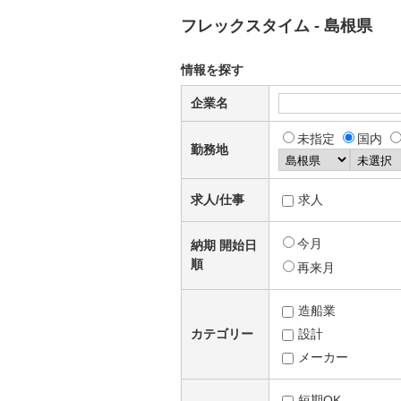
フレックスタイム - 島根県
情報を探す
企業名
未指定
国内
勤務地
求人/仕事
求人
今月
納期 開始日
順
再来月
造船業
カテゴリー
設計
メーカー
短期OK