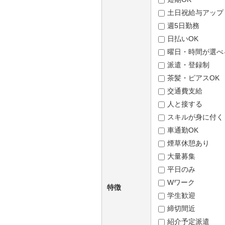
土日祝給与アップ
週5日勤務
日払いOK
曜日・時間が選べ
派遣・登録制
茶髪・ピアスOK
交通費支給
人と接する
スキルが身に付く
車通勤OK
煙草休憩あり
大量募集
平日のみ
Wワーク
特徴
学生歓迎
締切間近
紹介予定派遣