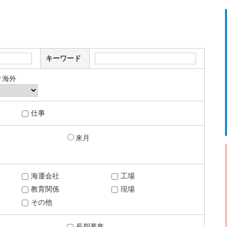
キーワード
海外
仕事
来月
海運会社
工場
教育関係
現場
その他
長期募集