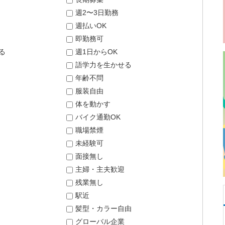
週2〜3日勤務
週払いOK
即勤務可
る
週1日からOK
語学力を生かせる
年齢不問
服装自由
体を動かす
バイク通勤OK
職場禁煙
未経験可
面接無し
主婦・主夫歓迎
残業無し
駅近
髪型・カラー自由
グローバル企業