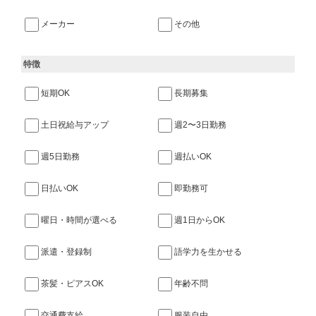
メーカー
その他
特徴
短期OK
長期募集
土日祝給与アップ
週2〜3日勤務
週5日勤務
週払いOK
日払いOK
即勤務可
曜日・時間が選べる
週1日からOK
派遣・登録制
語学力を生かせる
茶髪・ピアスOK
年齢不問
交通費支給
服装自由