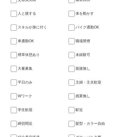
人と接する
体を動かす
スキルが身に付く
バイク通勤OK
車通勤OK
職場禁煙
煙草休憩あり
未経験可
大量募集
面接無し
平日のみ
主婦・主夫歓迎
Wワーク
残業無し
学生歓迎
駅近
締切間近
髪型・カラー自由