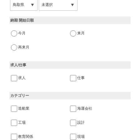
納期 開始日順
今月
来月
再来月
求人/仕事
求人
仕事
カテゴリー
造船業
海運会社
工場
設計
教育関係
現場