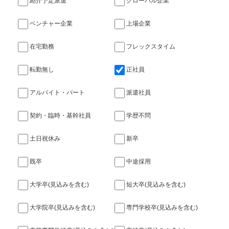
紹介予定派遣
グローバル企業
ベンチャー企業
上場企業
在宅勤務
フレックスタイム
転勤無し
正社員
アルバイト・パート
派遣社員
契約・臨時・基幹社員
学歴不問
土日祝休み
新卒
既卒
中途採用
大学卒(見込みを含む)
短大卒(見込みを含む)
大学院卒(見込みを含む)
専門学校卒(見込みを含む)