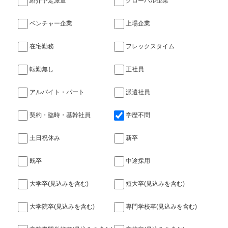
紹介予定派遣
グローバル企業
ベンチャー企業
上場企業
在宅勤務
フレックスタイム
転勤無し
正社員
アルバイト・パート
派遣社員
契約・臨時・基幹社員
学歴不問
土日祝休み
新卒
既卒
中途採用
大学卒(見込みを含む)
短大卒(見込みを含む)
大学院卒(見込みを含む)
専門学校卒(見込みを含む)