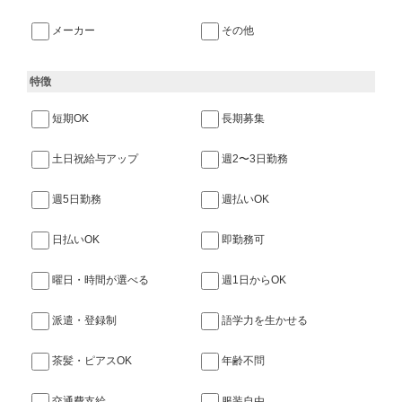
メーカー
その他
特徴
短期OK
長期募集
土日祝給与アップ
週2〜3日勤務
週5日勤務
週払いOK
日払いOK
即勤務可
曜日・時間が選べる
週1日からOK
派遣・登録制
語学力を生かせる
茶髪・ピアスOK
年齢不問
交通費支給
服装自由