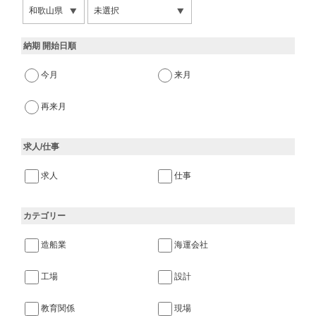
納期 開始日順
今月
来月
再来月
求人/仕事
求人
仕事
カテゴリー
造船業
海運会社
工場
設計
教育関係
現場