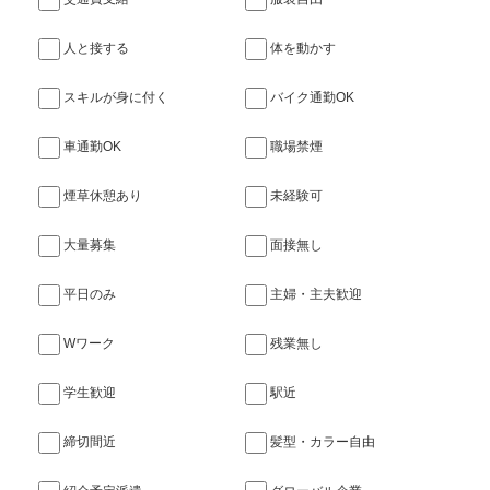
人と接する
体を動かす
スキルが身に付く
バイク通勤OK
車通勤OK
職場禁煙
煙草休憩あり
未経験可
大量募集
面接無し
平日のみ
主婦・主夫歓迎
Wワーク
残業無し
学生歓迎
駅近
締切間近
髪型・カラー自由