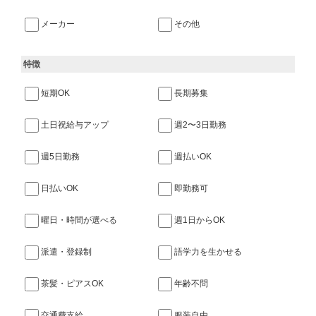
メーカー
その他
特徴
短期OK
長期募集
土日祝給与アップ
週2〜3日勤務
週5日勤務
週払いOK
日払いOK
即勤務可
曜日・時間が選べる
週1日からOK
派遣・登録制
語学力を生かせる
茶髪・ピアスOK
年齢不問
交通費支給
服装自由