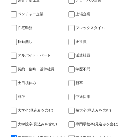
紹介予定派遣
グローバル企業
ベンチャー企業
上場企業
在宅勤務
フレックスタイム
転勤無し
正社員
アルバイト・パート
派遣社員
契約・臨時・基幹社員
学歴不問
土日祝休み
新卒
既卒
中途採用
大学卒(見込みを含む)
短大卒(見込みを含む)
大学院卒(見込みを含む)
専門学校卒(見込みを含む)