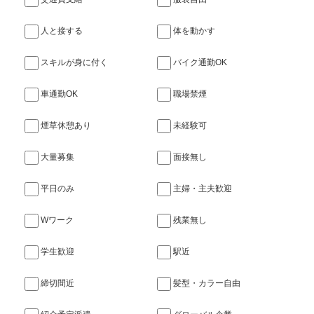
人と接する
体を動かす
スキルが身に付く
バイク通勤OK
車通勤OK
職場禁煙
煙草休憩あり
未経験可
大量募集
面接無し
平日のみ
主婦・主夫歓迎
Wワーク
残業無し
学生歓迎
駅近
締切間近
髪型・カラー自由