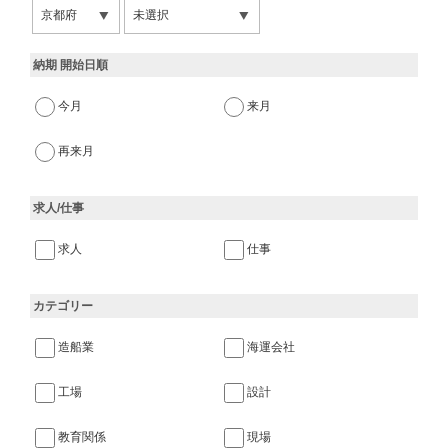
納期 開始日順
今月
来月
再来月
求人/仕事
求人
仕事
カテゴリー
造船業
海運会社
工場
設計
教育関係
現場