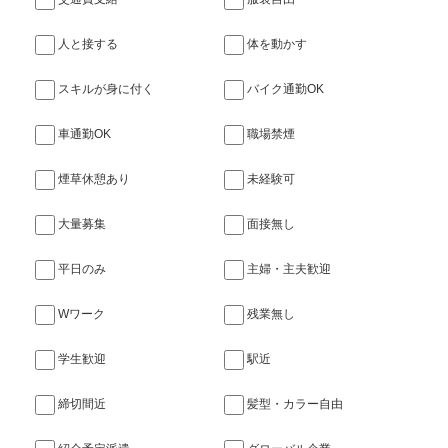
人と接する
体を動かす
スキルが身に付く
バイク通勤OK
車通勤OK
職場禁煙
煙草休憩あり
未経験可
大量募集
面接無し
平日のみ
主婦・主夫歓迎
Wワーク
残業無し
学生歓迎
駅近
締切間近
髪型・カラー自由