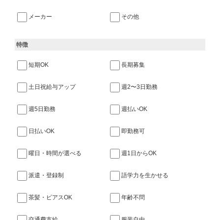
メーカー
その他
特徴
短期OK
長期募集
土日祝給与アップ
週2〜3日勤務
週5日勤務
週払いOK
日払いOK
即勤務可
曜日・時間が選べる
週1日からOK
派遣・登録制
語学力を生かせる
茶髪・ピアスOK
年齢不問
交通費支給
服装自由