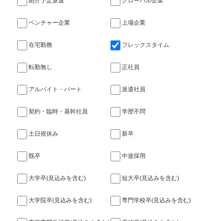
紹介予定派遣
グローバル企業
ベンチャー企業
上場企業
在宅勤務
フレックスタイム
転勤無し
正社員
アルバイト・パート
派遣社員
契約・臨時・基幹社員
学歴不問
土日祝休み
新卒
既卒
中途採用
大学卒(見込みを含む)
短大卒(見込みを含む)
大学院卒(見込みを含む)
専門学校卒(見込みを含む)