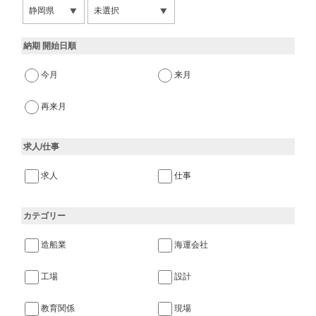
納期 開始日順
今月
来月
再来月
求人/仕事
求人
仕事
カテゴリー
造船業
海運会社
工場
設計
教育関係
現場