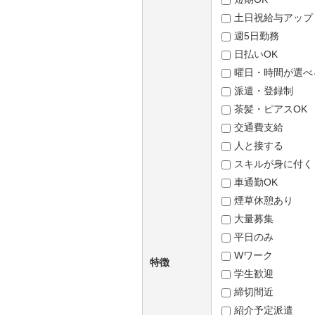
土日祝給与アップ
週5日勤務
日払いOK
曜日・時間が選べ
派遣・登録制
茶髪・ピアスOK
交通費支給
人と接する
スキルが身に付く
車通勤OK
煙草休憩あり
大量募集
平日のみ
Wワーク
特徴
学生歓迎
締切間近
紹介予定派遣