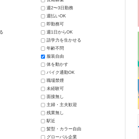
週2〜3日勤務
週払いOK
即勤務可
る
週1日からOK
語学力を生かせる
年齢不問
服装自由
体を動かす
バイク通勤OK
職場禁煙
未経験可
面接無し
主婦・主夫歓迎
残業無し
駅近
髪型・カラー自由
グローバル企業