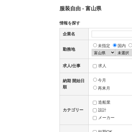
服装自由 - 富山県
情報を探す
企業名
未指定
国内
勤務地
求人/仕事
求人
今月
納期 開始日
順
再来月
造船業
カテゴリー
設計
メーカー
短期OK