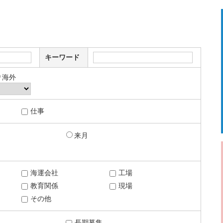
キーワード
海外
仕事
来月
海運会社
工場
教育関係
現場
その他
長期募集