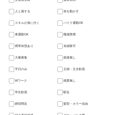
人と接する
体を動かす
スキルが身に付く
バイク通勤OK
車通勤OK
職場禁煙
煙草休憩あり
未経験可
大量募集
面接無し
平日のみ
主婦・主夫歓迎
Wワーク
残業無し
学生歓迎
駅近
締切間近
髪型・カラー自由