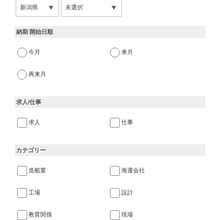
納期 開始日順
今月
来月
再来月
求人/仕事
求人
仕事
カテゴリー
造船業
海運会社
工場
設計
教育関係
現場