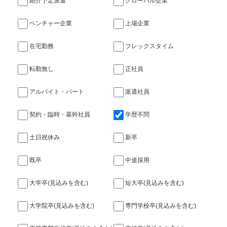
紹介予定派遣
グローバル企業
ベンチャー企業
上場企業
在宅勤務
フレックスタイム
転勤無し
正社員
アルバイト・パート
派遣社員
契約・臨時・基幹社員
学歴不問
土日祝休み
新卒
既卒
中途採用
大学卒(見込みを含む)
短大卒(見込みを含む)
大学院卒(見込みを含む)
専門学校卒(見込みを含む)