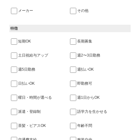
メーカー
その他
特徴
短期OK
長期募集
土日祝給与アップ
週2〜3日勤務
週5日勤務
週払いOK
日払いOK
即勤務可
曜日・時間が選べる
週1日からOK
派遣・登録制
語学力を生かせる
茶髪・ピアスOK
年齢不問
交通費支給
服装自由