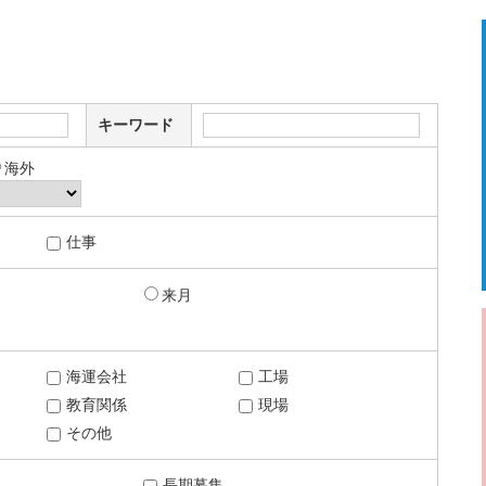
キーワード
海外
仕事
来月
海運会社
工場
教育関係
現場
その他
長期募集