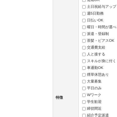
土日祝給与アップ
週5日勤務
日払いOK
曜日・時間が選べ
派遣・登録制
茶髪・ピアスOK
交通費支給
人と接する
スキルが身に付く
車通勤OK
煙草休憩あり
大量募集
平日のみ
Wワーク
特徴
学生歓迎
締切間近
紹介予定派遣