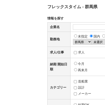
フレックスタイム - 群馬県
情報を探す
企業名
未指定
国内
勤務地
求人/仕事
求人
今月
納期 開始日
順
再来月
造船業
カテゴリー
設計
メーカー
短期OK