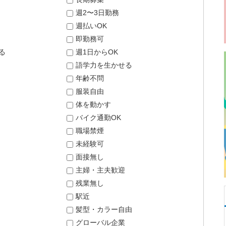
週2〜3日勤務
週払いOK
即勤務可
る
週1日からOK
語学力を生かせる
年齢不問
服装自由
体を動かす
バイク通勤OK
職場禁煙
未経験可
面接無し
主婦・主夫歓迎
残業無し
駅近
髪型・カラー自由
グローバル企業