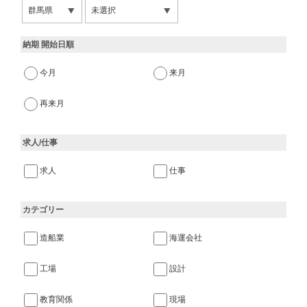
納期 開始日順
今月
来月
再来月
求人/仕事
求人
仕事
カテゴリー
造船業
海運会社
工場
設計
教育関係
現場