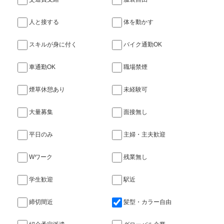
人と接する
体を動かす
スキルが身に付く
バイク通勤OK
車通勤OK
職場禁煙
煙草休憩あり
未経験可
大量募集
面接無し
平日のみ
主婦・主夫歓迎
Wワーク
残業無し
学生歓迎
駅近
締切間近
髪型・カラー自由