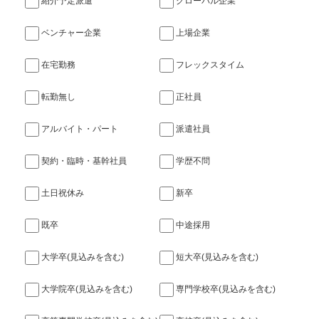
紹介予定派遣
グローバル企業
ベンチャー企業
上場企業
在宅勤務
フレックスタイム
転勤無し
正社員
アルバイト・パート
派遣社員
契約・臨時・基幹社員
学歴不問
土日祝休み
新卒
既卒
中途採用
大学卒(見込みを含む)
短大卒(見込みを含む)
大学院卒(見込みを含む)
専門学校卒(見込みを含む)