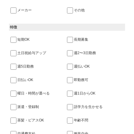
メーカー
その他
特徴
短期OK
長期募集
土日祝給与アップ
週2〜3日勤務
週5日勤務
週払いOK
日払いOK
即勤務可
曜日・時間が選べる
週1日からOK
派遣・登録制
語学力を生かせる
茶髪・ピアスOK
年齢不問
交通費支給
服装自由