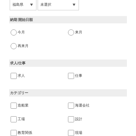
納期 開始日順
今月
来月
再来月
求人/仕事
求人
仕事
カテゴリー
造船業
海運会社
工場
設計
教育関係
現場