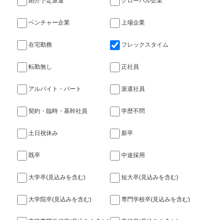
紹介予定派遣
グローバル企業
ベンチャー企業
上場企業
在宅勤務
フレックスタイム
転勤無し
正社員
アルバイト・パート
派遣社員
契約・臨時・基幹社員
学歴不問
土日祝休み
新卒
既卒
中途採用
大学卒(見込みを含む)
短大卒(見込みを含む)
大学院卒(見込みを含む)
専門学校卒(見込みを含む)