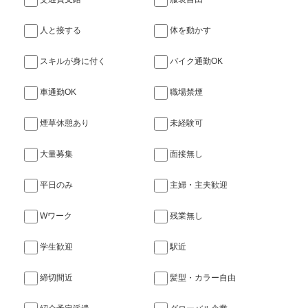
人と接する
体を動かす
スキルが身に付く
バイク通勤OK
車通勤OK
職場禁煙
煙草休憩あり
未経験可
大量募集
面接無し
平日のみ
主婦・主夫歓迎
Wワーク
残業無し
学生歓迎
駅近
締切間近
髪型・カラー自由