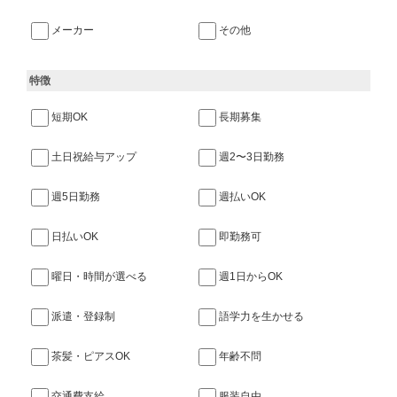
メーカー
その他
特徴
短期OK
長期募集
土日祝給与アップ
週2〜3日勤務
週5日勤務
週払いOK
日払いOK
即勤務可
曜日・時間が選べる
週1日からOK
派遣・登録制
語学力を生かせる
茶髪・ピアスOK
年齢不問
交通費支給
服装自由