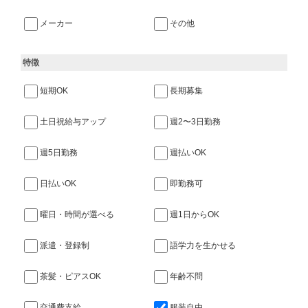
メーカー
その他
特徴
短期OK
長期募集
土日祝給与アップ
週2〜3日勤務
週5日勤務
週払いOK
日払いOK
即勤務可
曜日・時間が選べる
週1日からOK
派遣・登録制
語学力を生かせる
茶髪・ピアスOK
年齢不問
交通費支給
服装自由