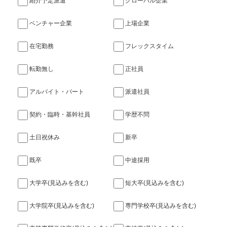
紹介予定派遣
グローバル企業
ベンチャー企業
上場企業
在宅勤務
フレックスタイム
転勤無し
正社員
アルバイト・パート
派遣社員
契約・臨時・基幹社員
学歴不問
土日祝休み
新卒
既卒
中途採用
大学卒(見込みを含む)
短大卒(見込みを含む)
大学院卒(見込みを含む)
専門学校卒(見込みを含む)