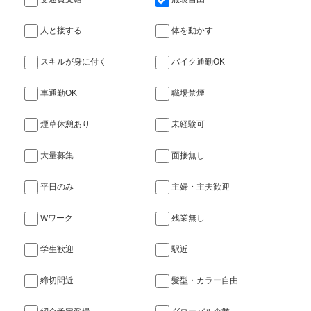
人と接する
体を動かす
スキルが身に付く
バイク通勤OK
車通勤OK
職場禁煙
煙草休憩あり
未経験可
大量募集
面接無し
平日のみ
主婦・主夫歓迎
Wワーク
残業無し
学生歓迎
駅近
締切間近
髪型・カラー自由