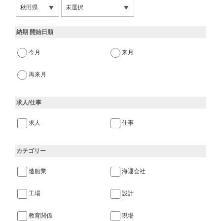
納期 開始日順
今月
来月
再来月
求人/仕事
求人
仕事
カテゴリー
造船業
海運会社
工場
設計
教育関係
現場