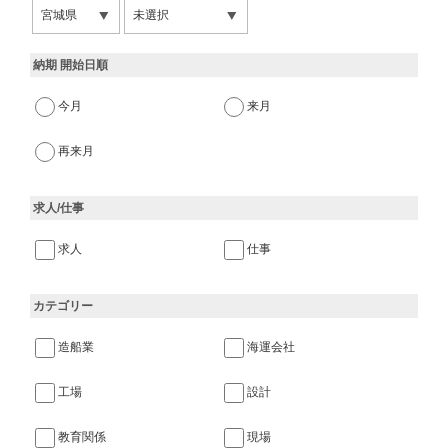
納期 開始日順
今月
来月
再来月
求人/仕事
求人
仕事
カテゴリー
造船業
海運会社
工場
設計
教育関係
現場