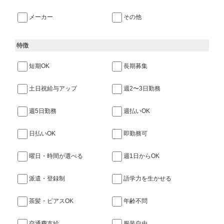
メーカー
その他
特徴
短期OK
長期募集
土日祝給与アップ
週2〜3日勤務
週5日勤務
週払いOK
日払いOK
即勤務可
曜日・時間が選べる
週1日からOK
派遣・登録制
語学力を生かせる
茶髪・ピアスOK
年齢不問
交通費支給
服装自由