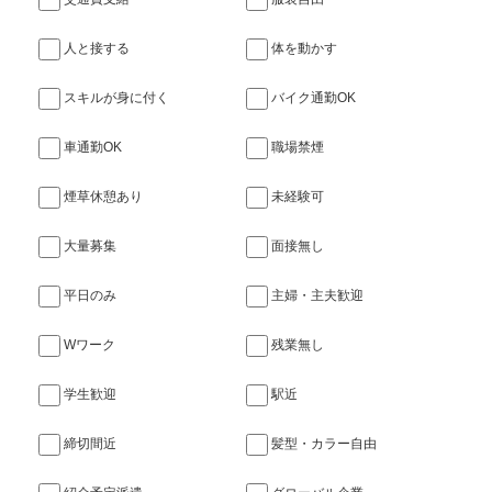
人と接する
体を動かす
スキルが身に付く
バイク通勤OK
車通勤OK
職場禁煙
煙草休憩あり
未経験可
大量募集
面接無し
平日のみ
主婦・主夫歓迎
Wワーク
残業無し
学生歓迎
駅近
締切間近
髪型・カラー自由