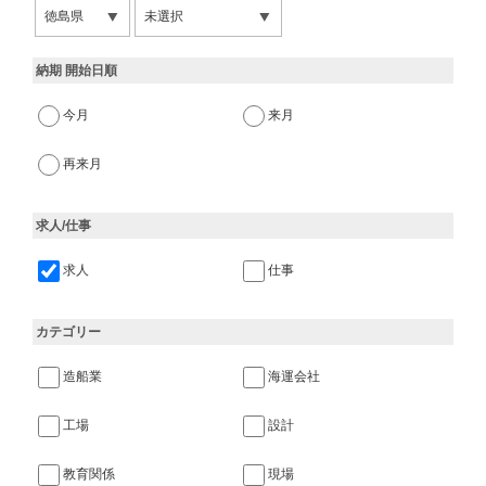
納期 開始日順
今月
来月
再来月
求人/仕事
求人
仕事
カテゴリー
造船業
海運会社
工場
設計
教育関係
現場