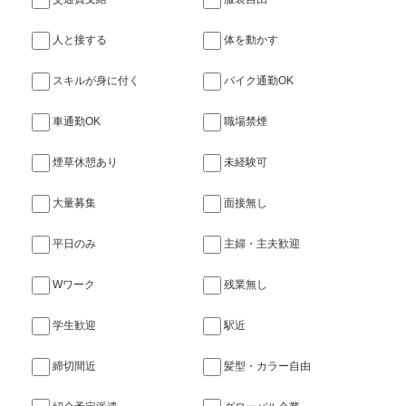
人と接する
体を動かす
スキルが身に付く
バイク通勤OK
車通勤OK
職場禁煙
煙草休憩あり
未経験可
大量募集
面接無し
平日のみ
主婦・主夫歓迎
Wワーク
残業無し
学生歓迎
駅近
締切間近
髪型・カラー自由