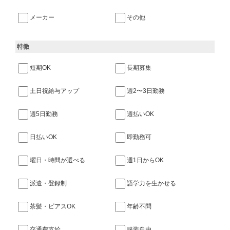
メーカー
その他
特徴
短期OK
長期募集
土日祝給与アップ
週2〜3日勤務
週5日勤務
週払いOK
日払いOK
即勤務可
曜日・時間が選べる
週1日からOK
派遣・登録制
語学力を生かせる
茶髪・ピアスOK
年齢不問
交通費支給
服装自由