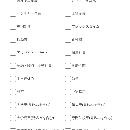
紹介予定派遣
グローバル企業
ベンチャー企業
上場企業
在宅勤務
フレックスタイム
転勤無し
正社員
アルバイト・パート
派遣社員
契約・臨時・基幹社員
学歴不問
土日祝休み
新卒
既卒
中途採用
大学卒(見込みを含む)
短大卒(見込みを含む)
大学院卒(見込みを含む)
専門学校卒(見込みを含む)