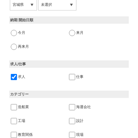
納期 開始日順
今月
来月
再来月
求人/仕事
求人
仕事
カテゴリー
造船業
海運会社
工場
設計
教育関係
現場