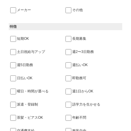
メーカー
その他
特徴
短期OK
長期募集
土日祝給与アップ
週2〜3日勤務
週5日勤務
週払いOK
日払いOK
即勤務可
曜日・時間が選べる
週1日からOK
派遣・登録制
語学力を生かせる
茶髪・ピアスOK
年齢不問
交通費支給
服装自由