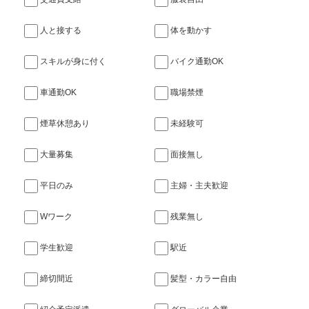
人と接する
体を動かす
スキルが身に付く
バイク通勤OK
車通勤OK
職場禁煙
煙草休憩あり
未経験可
大量募集
面接無し
平日のみ
主婦・主夫歓迎
Wワーク
残業無し
学生歓迎
駅近
締切間近
髪型・カラー自由