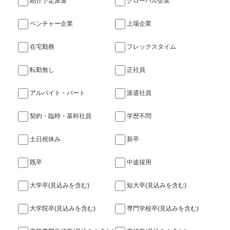
紹介予定派遣
グローバル企業
ベンチャー企業
上場企業
在宅勤務
フレックスタイム
転勤無し
正社員
アルバイト・パート
派遣社員
契約・臨時・基幹社員
学歴不問
土日祝休み
新卒
既卒
中途採用
大学卒(見込みを含む)
短大卒(見込みを含む)
大学院卒(見込みを含む)
専門学校卒(見込みを含む)