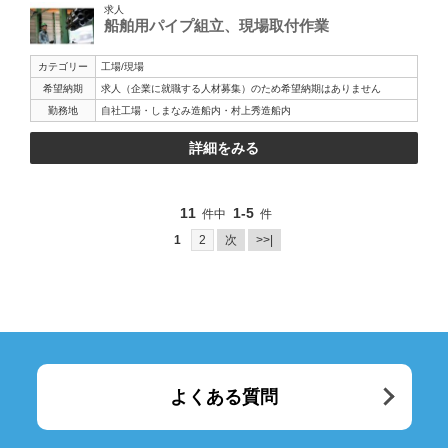
求人
船舶用パイプ組立、現場取付作業
カテゴリー
工場/現場
希望納期
求人（企業に就職する人材募集）のため希望納期はありません
勤務地
自社工場・しまなみ造船内・村上秀造船内
詳細をみる
11
1-5
件中
件
1
2
次
>>|
よくある質問