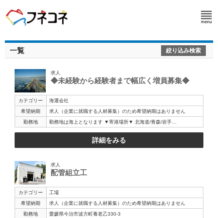
一覧
絞り込み検索
求人
◆未経験から経験者まで幅広く増員募集◆
カテゴリー
海運会社
希望納期
求人（企業に就職する人材募集）のため希望納期はありません
勤務地
勤務地は海上となります ▼寄港場所▼ 北海道/青森/岩手…
詳細をみる
求人
配管組立工
カテゴリー
工場
希望納期
求人（企業に就職する人材募集）のため希望納期はありません
勤務地
愛媛県今治市波方町養老乙330-3