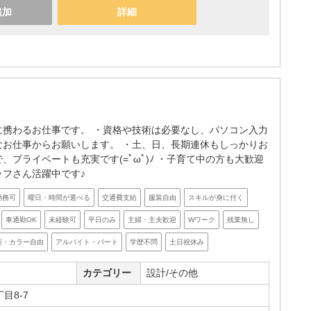
追加
詳細
に携わるお仕事です。 ・資格や技術は必要なし、パソコン入力
なお仕事からお願いします。 ・土、日、長期連休もしっかりお
、プライベートも充実です(=ﾟωﾟ)ﾉ ・子育て中の方も大歓迎
ッフさん活躍中です♪
勤務可
曜日・時間が選べる
交通費支給
服装自由
スキルが身に付く
車通勤OK
未経験可
平日のみ
主婦・主夫歓迎
Wワーク
残業無し
型・カラー自由
アルバイト・パート
学歴不問
土日祝休み
カテゴリー
設計/その他
目8-7