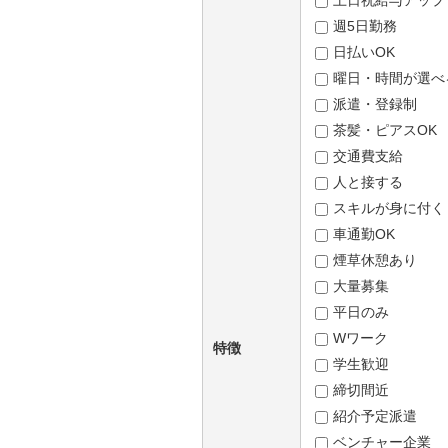
土日祝給与アップ
週5日勤務
日払いOK
曜日・時間が選べ
派遣・登録制
茶髪・ピアスOK
交通費支給
人と接する
スキルが身に付く
車通勤OK
煙草休憩あり
大量募集
平日のみ
Wワーク
特徴
学生歓迎
締切間近
紹介予定派遣
ベンチャー企業