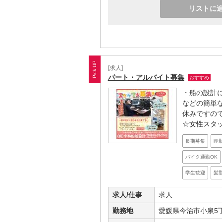
リストに
[求人]
パート・アルバイト募集
おすすめ
・船の設計
などの簡単
休みですので
☆女性スタ
長期募集
即
バイク通勤OK
学生歓迎
髪
求人/仕事
求人
勤務地
愛媛県今治市小泉5丁