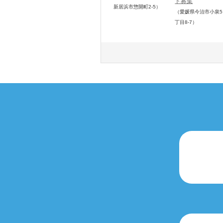
ト募集
新居浜市惣開町2-5
）
（愛媛県今治市小泉5
丁目8-7）