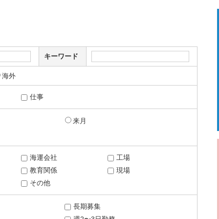
キーワード
海外
仕事
来月
海運会社
工場
教育関係
現場
その他
長期募集