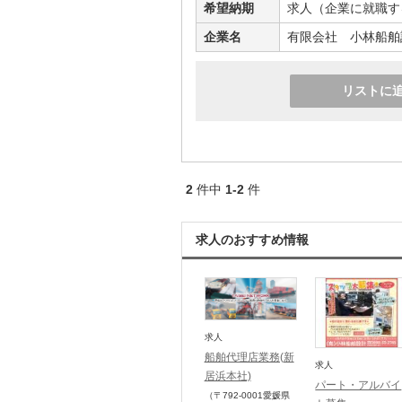
希望納期
求人（企業に就職す
企業名
有限会社 小林船舶
リストに
2
件中
1-2
件
求人のおすすめ情報
求人
船舶代理店業務(新
求人
居浜本社)
パート・アルバイ
（〒792-0001
愛媛県