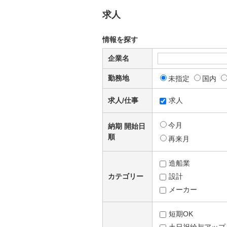
求人
情報を探す
企業名
勤務地
未指定
国内
求人/仕事
求人
今月
納期 開始日
順
再来月
造船業
カテゴリー
設計
メーカー
短期OK