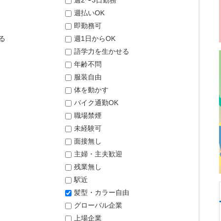
週2〜3日勤務
週払いOK
即勤務可
る
週1日からOK
語学力を生かせる
年齢不問
服装自由
体を動かす
バイク通勤OK
職場禁煙
未経験可
面接無し
主婦・主夫歓迎
残業無し
駅近
髪型・カラー自由
グローバル企業
上場企業