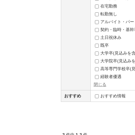
在宅勤務
転勤無し
アルバイト・パー
契約・臨時・基幹
土日祝休み
既卒
大学卒(見込みを含
大学院卒(見込みを
高等専門学校卒(見
経験者優遇
閉じる
おすすめ
おすすめ情報
2
件中
1-2
件