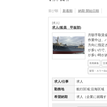
並び順
新着順
納期 開始日順
[求人]
求人(船員 甲板部)
月額手取賃金
作業中は、
方向に指定
が多いので
が多い時があ
長期募集
交
髪型・カラー自
求人/仕事
求人
勤務地
航行区域:沿海区域
希望納期
求人（企業に就職す